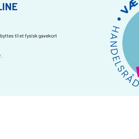
LINE
byttes til et fysisk gavekort
.