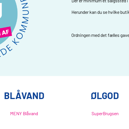
Der er minimum ét salgssted i
Herunder kan du se hvilke buti
Ordningen med det fælles gavek
BLÅVAND
ØLGOD
MENY Blåvand
SuperBrugsen