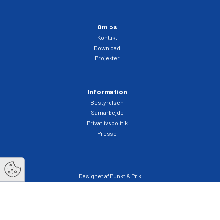
Om os
Kontakt
Download
Projekter
Information
Bestyrelsen
Samarbejde
Privatlivspolitik
Presse
Designet af Punkt & Prik
Vækst i Vest
Kong Svends plads 7A
6800 Varde
Tlf: 29888148
post@vaekstivest.dk