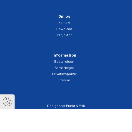
Om os
Kontakt
Download
Projekter
Information
Bestyrelsen
Samarbejde
Privatlivspolitik
Presse
Designet af Punkt & Prik
Vækst i Vest
Kong Svends plads 7A
6800 Varde
Tlf: 29888148
post@vaekstivest.dk